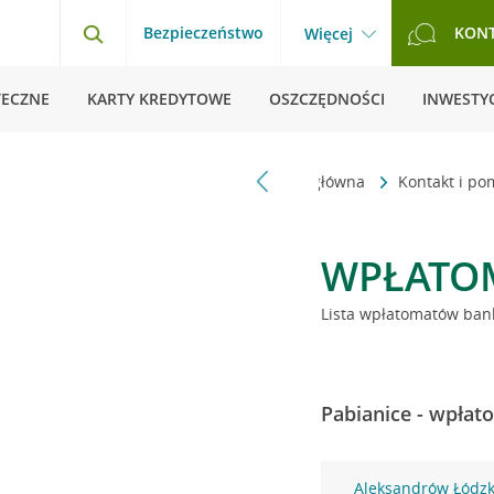
Bezpieczeństwo
KON
Więcej
TECZNE
KARTY KREDYTOWE
OSZCZĘDNOŚCI
INWESTYC
Strona główna
Kontakt i p
WPŁATO
Lista wpłatomatów bank
Pabianice - wpłat
Aleksandrów Łódzki