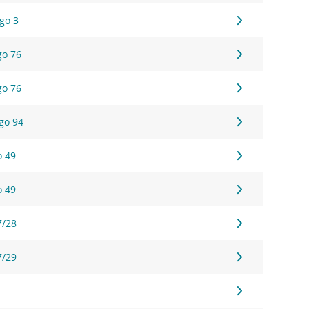
ego 3
go 76
go 76
ego 94
o 49
o 49
7/28
7/29