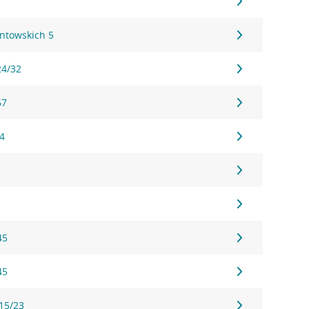
ontowskich 5
24/32
67
54
45
45
 15/23