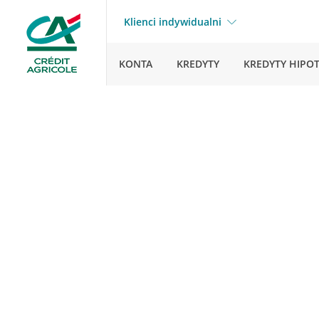
Klienci indywidualni
KONTA
KREDYTY
KREDYTY HIPO