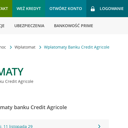
TAKT
WEŹ KREDYT
OTWÓRZ KONTO
LOGOWANIE
JE
UBEZPIECZENIA
BANKOWOŚĆ PRIME
omoc
Wpłatomat
Wpłatomaty Banku Credit Agricole
MATY
u Credit Agricole
omaty banku Credit Agricole
, 11 listopada 29