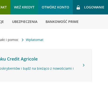
TAKT
WEŹ KREDYT
OTWÓRZ KONTO
LOGOWANIE
JE
UBEZPIECZENIA
BANKOWOŚĆ PRIME
akt i pomoc
Wpłatomat
ku Credit Agricole
bskrybentów i bądź na bieżąco z nowościami i