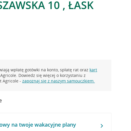
SZAWSKA 10 , ŁASK
iają wpłatę gotówki na konto, spłatę rat oraz
kart
Agricole. Dowiedz się więcej o korzystaniu z
 Agricole -
zapoznaj się z naszym samouczkiem.
e
owy na twoje wakacyjne plany