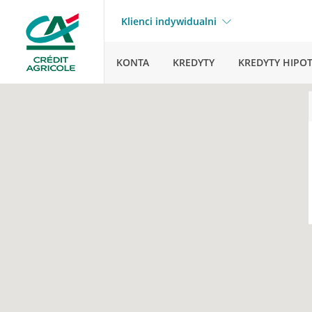
Klienci indywidualni
KONTA
KREDYTY
KREDYTY HIPO