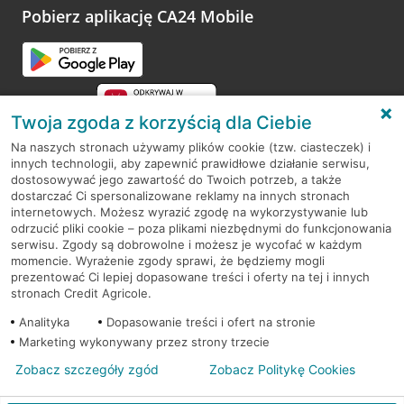
opinie.
Pobierz aplikację CA24 Mobile
Przejdź do pytania
Twoja zgoda z korzyścią dla Ciebie
Na naszych stronach używamy plików cookie (tzw. ciasteczek) i
innych technologii, aby zapewnić prawidłowe działanie serwisu,
RODO
dostosowywać jego zawartość do Twoich potrzeb, a także
dostarczać Ci spersonalizowane reklamy na innych stronach
Regulamin serwisu
internetowych. Możesz wyrazić zgodę na wykorzystywanie lub
odrzucić pliki cookie – poza plikami niezbędnymi do funkcjonowania
Mapa serwisu
serwisu. Zgody są dobrowolne i możesz je wycofać w każdym
momencie. Wyrażenie zgody sprawi, że będziemy mogli
Polityka
Cookies
prezentować Ci lepiej dopasowane treści i oferty na tej i innych
stronach Credit Agricole.
Polityka prywatności
Analityka
Dopasowanie treści i ofert na stronie
Marketing wykonywany przez strony trzecie
Zobacz szczegóły zgód
Zobacz Politykę Cookies
© 2026 Credit Agricole Bank Polska S.A. Wszelkie prawa zastrzeżone