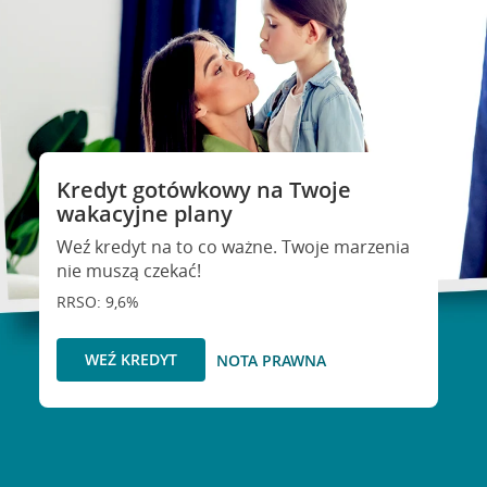
Kredyt gotówkowy na Twoje
wakacyjne plany
Weź kredyt na to co ważne. Twoje marzenia
nie muszą czekać!
RRSO: 9,6%
WEŹ KREDYT
NOTA PRAWNA