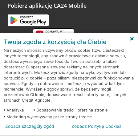
opinie.
Pobierz aplikację CA24 Mobile
Przejdź do pytania
Twoja zgoda z korzyścią dla Ciebie
Na naszych stronach używamy plików cookie (tzw. ciasteczek) i
innych technologii, aby zapewnić prawidłowe działanie serwisu,
RODO
dostosowywać jego zawartość do Twoich potrzeb, a także
dostarczać Ci spersonalizowane reklamy na innych stronach
Regulamin serwisu
internetowych. Możesz wyrazić zgodę na wykorzystywanie lub
odrzucić pliki cookie – poza plikami niezbędnymi do funkcjonowania
Mapa serwisu
serwisu. Zgody są dobrowolne i możesz je wycofać w każdym
momencie. Wyrażenie zgody sprawi, że będziemy mogli
Polityka
Cookies
prezentować Ci lepiej dopasowane treści i oferty na tej i innych
stronach Credit Agricole.
Polityka prywatności
Analityka
Dopasowanie treści i ofert na stronie
Marketing wykonywany przez strony trzecie
Zobacz szczegóły zgód
Zobacz Politykę Cookies
© 2026 Credit Agricole Bank Polska S.A. Wszelkie prawa zastrzeżone