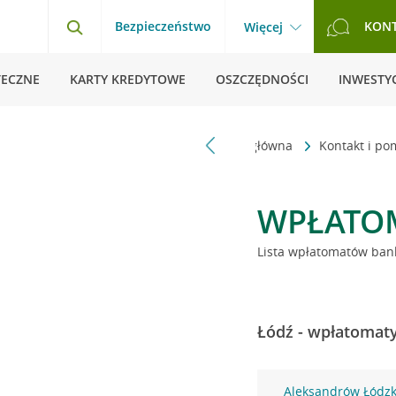
Bezpieczeństwo
KON
Więcej
TECZNE
KARTY KREDYTOWE
OSZCZĘDNOŚCI
INWESTYC
Strona główna
Kontakt i p
WPŁATO
Lista wpłatomatów bank
Łódź - wpłatomaty
Aleksandrów Łódzki