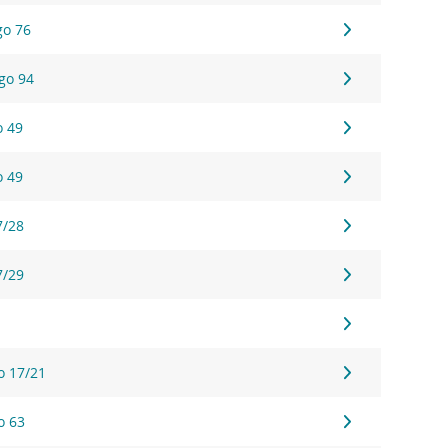
go 76
ego 94
o 49
o 49
7/28
7/29
o 17/21
o 63