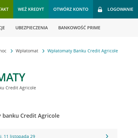
TAKT
WEŹ KREDYT
OTWÓRZ KONTO
LOGOWANIE
JE
UBEZPIECZENIA
BANKOWOŚĆ PRIME
omoc
Wpłatomat
Wpłatomaty Banku Credit Agricole
MATY
u Credit Agricole
 banku Credit Agricole
, 11 listopada 29