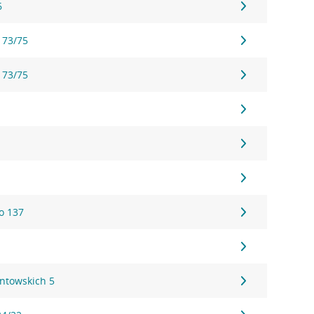
6
 73/75
 73/75
o 137
ontowskich 5