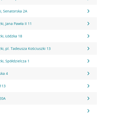
i, Senatorska 2A
i, Jana Pawła II 11
ki, Łódzka 18
i, pl. Tadeusza Kościuszki 13
i, Spółdzielcza 1
ska 4
113
 20A