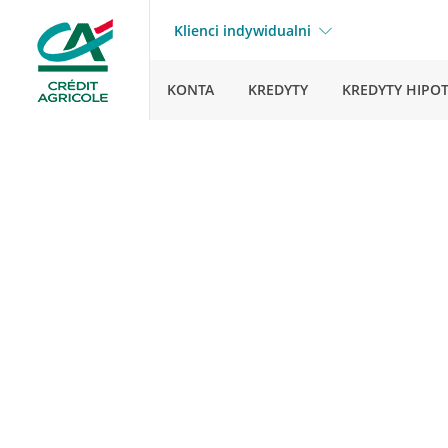
Klienci indywidualni
KONTA
KREDYTY
KREDYTY HIPO