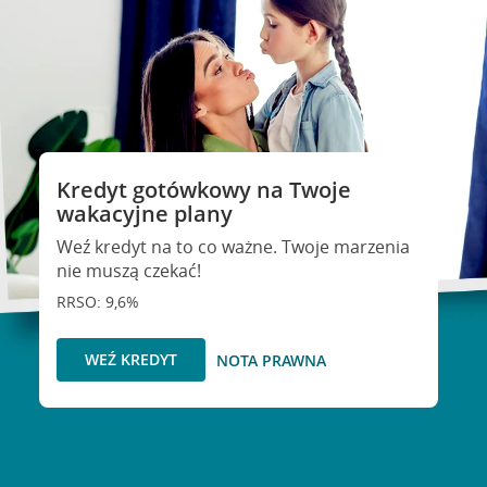
Kredyt gotówkowy na Twoje
wakacyjne plany
Weź kredyt na to co ważne. Twoje marzenia
nie muszą czekać!
RRSO: 9,6%
WEŹ KREDYT
NOTA PRAWNA