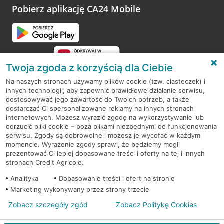
opinie.
Pobierz aplikację CA24 Mobile
Przejdź do pytania
Twoja zgoda z korzyścią dla Ciebie
Na naszych stronach używamy plików cookie (tzw. ciasteczek) i
innych technologii, aby zapewnić prawidłowe działanie serwisu,
RODO
dostosowywać jego zawartość do Twoich potrzeb, a także
dostarczać Ci spersonalizowane reklamy na innych stronach
Regulamin serwisu
internetowych. Możesz wyrazić zgodę na wykorzystywanie lub
odrzucić pliki cookie – poza plikami niezbędnymi do funkcjonowania
Mapa serwisu
serwisu. Zgody są dobrowolne i możesz je wycofać w każdym
momencie. Wyrażenie zgody sprawi, że będziemy mogli
Polityka
Cookies
prezentować Ci lepiej dopasowane treści i oferty na tej i innych
stronach Credit Agricole.
Polityka prywatności
Analityka
Dopasowanie treści i ofert na stronie
Marketing wykonywany przez strony trzecie
Zobacz szczegóły zgód
Zobacz Politykę Cookies
© 2026 Credit Agricole Bank Polska S.A. Wszelkie prawa zastrzeżone