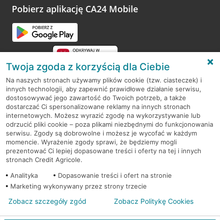
opinie.
Pobierz aplikację CA24 Mobile
Przejdź do pytania
Twoja zgoda z korzyścią dla Ciebie
Na naszych stronach używamy plików cookie (tzw. ciasteczek) i
innych technologii, aby zapewnić prawidłowe działanie serwisu,
RODO
dostosowywać jego zawartość do Twoich potrzeb, a także
dostarczać Ci spersonalizowane reklamy na innych stronach
Regulamin serwisu
internetowych. Możesz wyrazić zgodę na wykorzystywanie lub
odrzucić pliki cookie – poza plikami niezbędnymi do funkcjonowania
Mapa serwisu
serwisu. Zgody są dobrowolne i możesz je wycofać w każdym
momencie. Wyrażenie zgody sprawi, że będziemy mogli
Polityka
Cookies
prezentować Ci lepiej dopasowane treści i oferty na tej i innych
stronach Credit Agricole.
Polityka prywatności
Analityka
Dopasowanie treści i ofert na stronie
Marketing wykonywany przez strony trzecie
Zobacz szczegóły zgód
Zobacz Politykę Cookies
© 2026 Credit Agricole Bank Polska S.A. Wszelkie prawa zastrzeżone