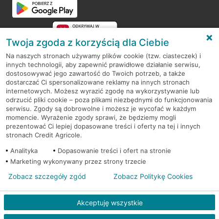
Twoja zgoda z korzyścią dla Ciebie
Na naszych stronach używamy plików cookie (tzw. ciasteczek) i
innych technologii, aby zapewnić prawidłowe działanie serwisu,
RODO
dostosowywać jego zawartość do Twoich potrzeb, a także
dostarczać Ci spersonalizowane reklamy na innych stronach
Regulamin serwisu
internetowych. Możesz wyrazić zgodę na wykorzystywanie lub
odrzucić pliki cookie – poza plikami niezbędnymi do funkcjonowania
Mapa serwisu
serwisu. Zgody są dobrowolne i możesz je wycofać w każdym
momencie. Wyrażenie zgody sprawi, że będziemy mogli
Polityka
Cookies
prezentować Ci lepiej dopasowane treści i oferty na tej i innych
stronach Credit Agricole.
Polityka prywatności
Analityka
Dopasowanie treści i ofert na stronie
Marketing wykonywany przez strony trzecie
Zobacz szczegóły zgód
Zobacz Politykę Cookies
© 2026 Credit Agricole Bank Polska S.A. Wszelkie prawa zastrzeżone
Akceptuję wszystkie