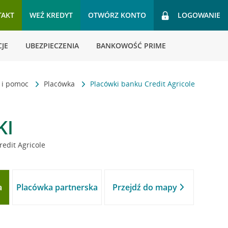
TAKT
WEŹ KREDYT
OTWÓRZ KONTO
LOGOWANIE
JE
UBEZPIECZENIA
BANKOWOŚĆ PRIME
t i pomoc
Placówka
Placówki banku Credit Agricole
KI
redit Agricole
a
Placówka partnerska
Przejdź do mapy