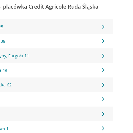
- placówka Credit Agricole Ruda Śląska
25
 38
ny, Furgoła 11
a 49
cka 62
2
wa 1