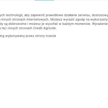
szą czekać!
nych technologii, aby zapewnić prawidłowe działanie serwisu, dostoso
a innych stronach internetowych. Możesz wyrazić zgodę na wykorzystywa
ody są dobrowolne i możesz je wycofać w każdym momencie. Wyrażenie
tej i innych stronach Credit Agricole.
ing wykonywany przez strony trzecie
PYTANIA I ODPOWIEDZI