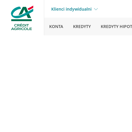
Klienci indywidualni
KONTA
KREDYTY
KREDYTY HIPO