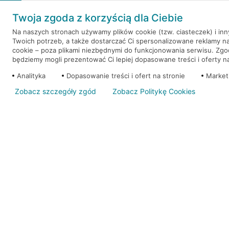
Weź kredyt na to co ważne. Twoje marzenia nie mu
Twoja zgoda z korzyścią dla Ciebie
RRSO: 9,6%
Na naszych stronach używamy plików cookie (tzw. ciasteczek) i in
Twoich potrzeb, a także dostarczać Ci spersonalizowane reklamy n
WEŹ KREDYT
NOTA PRAWNA
cookie – poza plikami niezbędnymi do funkcjonowania serwisu. Zg
będziemy mogli prezentować Ci lepiej dopasowane treści i oferty na 
Analityka
Dopasowanie treści i ofert na stronie
Market
Zobacz szczegóły zgód
Zobacz Politykę Cookies