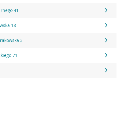
urnego 41
wska 18
Krakowska 3
ckiego 71