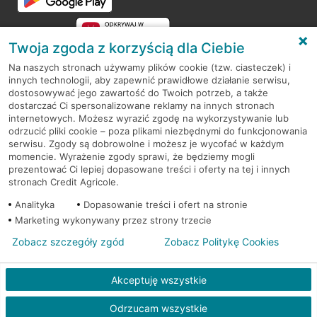
Twoja zgoda z korzyścią dla Ciebie
Na naszych stronach używamy plików cookie (tzw. ciasteczek) i
innych technologii, aby zapewnić prawidłowe działanie serwisu,
RODO
dostosowywać jego zawartość do Twoich potrzeb, a także
dostarczać Ci spersonalizowane reklamy na innych stronach
Regulamin serwisu
internetowych. Możesz wyrazić zgodę na wykorzystywanie lub
odrzucić pliki cookie – poza plikami niezbędnymi do funkcjonowania
Mapa serwisu
serwisu. Zgody są dobrowolne i możesz je wycofać w każdym
momencie. Wyrażenie zgody sprawi, że będziemy mogli
Polityka
Cookies
prezentować Ci lepiej dopasowane treści i oferty na tej i innych
stronach Credit Agricole.
Polityka prywatności
Analityka
Dopasowanie treści i ofert na stronie
Marketing wykonywany przez strony trzecie
Zobacz szczegóły zgód
Zobacz Politykę Cookies
© 2026 Credit Agricole Bank Polska S.A. Wszelkie prawa zastrzeżone
Akceptuję wszystkie
Odrzucam wszystkie