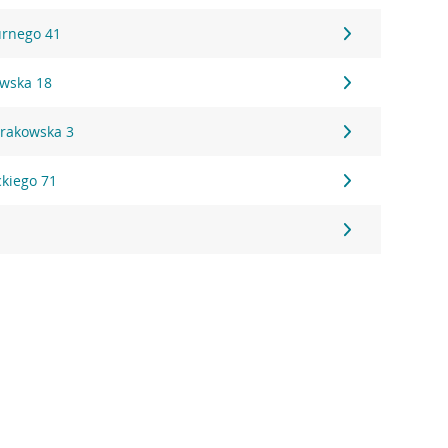
urnego 41
wska 18
Krakowska 3
ckiego 71