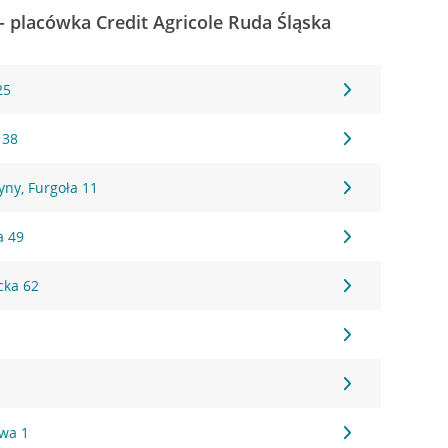
- placówka Credit Agricole Ruda Śląska
25
 38
ny, Furgoła 11
a 49
cka 62
2
wa 1