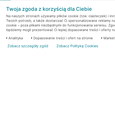
Weź kredyt na to co ważne. Twoje marzenia nie mu
Twoja zgoda z korzyścią dla Ciebie
RRSO: 9,6%
Na naszych stronach używamy plików cookie (tzw. ciasteczek) i in
Twoich potrzeb, a także dostarczać Ci spersonalizowane reklamy n
WEŹ KREDYT
NOTA PRAWNA
cookie – poza plikami niezbędnymi do funkcjonowania serwisu. Zg
będziemy mogli prezentować Ci lepiej dopasowane treści i oferty na 
Analityka
Dopasowanie treści i ofert na stronie
Market
Zobacz szczegóły zgód
Zobacz Politykę Cookies