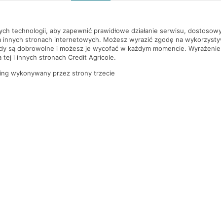
szą czekać!
nych technologii, aby zapewnić prawidłowe działanie serwisu, dostoso
a innych stronach internetowych. Możesz wyrazić zgodę na wykorzystywa
ody są dobrowolne i możesz je wycofać w każdym momencie. Wyrażenie
tej i innych stronach Credit Agricole.
ing wykonywany przez strony trzecie
PYTANIA I ODPOWIEDZI