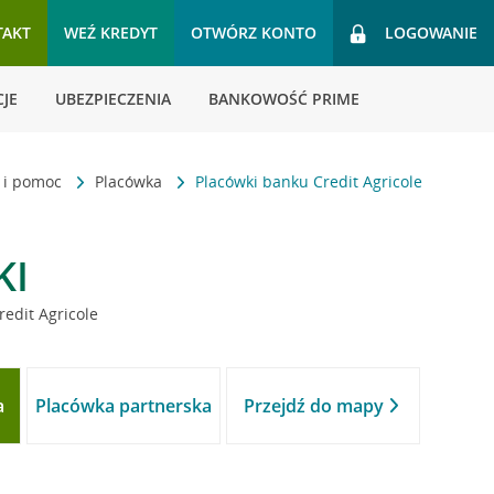
TAKT
WEŹ KREDYT
OTWÓRZ KONTO
LOGOWANIE
JE
UBEZPIECZENIA
BANKOWOŚĆ PRIME
t i pomoc
Placówka
Placówki banku Credit Agricole
KI
redit Agricole
a
Placówka partnerska
Przejdź do mapy