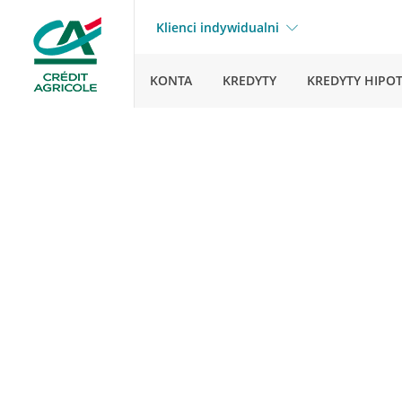
Klienci indywidualni
KONTA
KREDYTY
KREDYTY HIPO