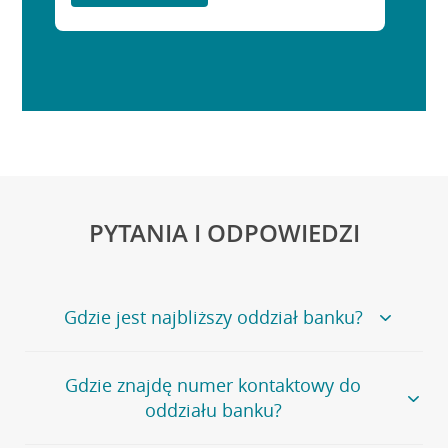
PYTANIA I ODPOWIEDZI
Gdzie jest najbliższy oddział banku?
Jeśli szukasz oddziału naszego banku, zapraszamy na
Gdzie znajdę numer kontaktowy do
stronę
Placówki i bankomaty
, na której znajduje się
oddziału banku?
wygodna wyszukiwarka.