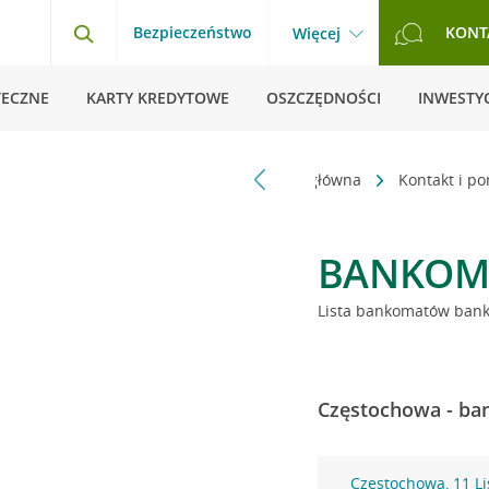
Bezpieczeństwo
KONT
Więcej
TECZNE
KARTY KREDYTOWE
OSZCZĘDNOŚCI
INWESTYC
Strona główna
Kontakt i p
BANKOM
Lista bankomatów banku
Częstochowa - ba
Częstochowa, 11 L