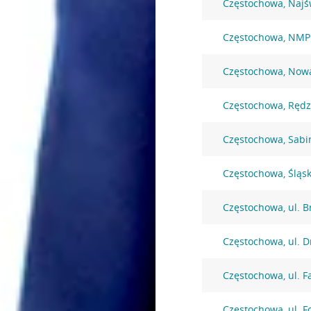
Częstochowa, Najś
Częstochowa, NMP
Częstochowa, Nowa
Częstochowa, Rędz
Częstochowa, Sabi
Częstochowa, Śląs
Częstochowa, ul. B
Częstochowa, ul. 
Częstochowa, ul. F
Częstochowa, ul. F