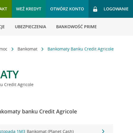
AKT
WEŹ KREDYT
OTWÓRZ KONTO
LOGOWANIE
JE
UBEZPIECZENIA
BANKOWOŚĆ PRIME
omoc
Bankomat
Bankomaty Banku Credit Agricole
ATY
 Credit Agricole
nkomaty banku Credit Agricole
istopada 1M3
Bankomat (Planet Cash)