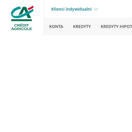
Klienci indywidualni
KONTA
KREDYTY
KREDYTY HIPO