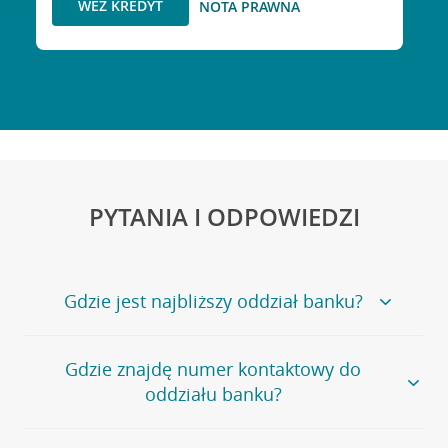
WEŹ KREDYT
NOTA PRAWNA
PYTANIA I ODPOWIEDZI
Gdzie jest najbliższy oddział banku?
Jeśli szukasz oddziału naszego banku, zapraszamy na
Gdzie znajdę numer kontaktowy do
stronę
Placówki i bankomaty
, na której znajduje się
oddziału banku?
wygodna wyszukiwarka.
Alternatywnie, możesz skorzystać z pełnej
listy naszych