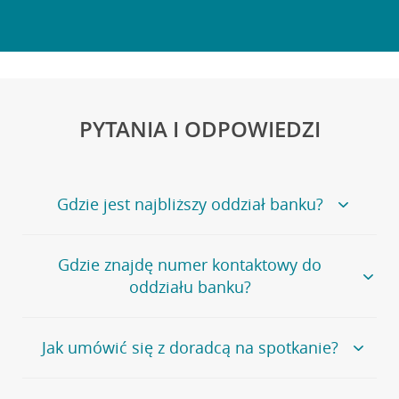
PYTANIA I ODPOWIEDZI
Gdzie jest najbliższy oddział banku?
Jeśli szukasz oddziału naszego banku, zapraszamy na
Gdzie znajdę numer kontaktowy do
stronę
Placówki i bankomaty
, na której znajduje się
oddziału banku?
wygodna wyszukiwarka.
Alternatywnie, możesz skorzystać z pełnej
listy naszych
oddziałów
.
Bank Credit Agricole nie udostępnia ogólnego numeru
Jak umówić się z doradcą na spotkanie?
telefonu do placówki bankowej.
Przejdź do pytania
Polecamy skorzystanie z możliwości wcześniejszego