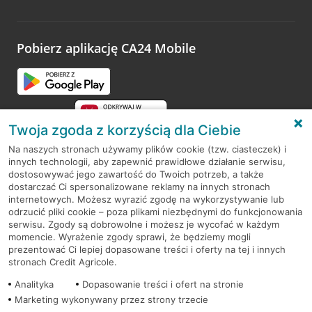
Wystarczy przejść na stronę
Oceń wizytę
, wyszukać
odwiedzoną placówkę i wypełnić formularz w ramach
platformy Profil Firmy w Google. Dziękujemy za wszystkie
opinie.
Pobierz aplikację CA24 Mobile
Przejdź do pytania
Twoja zgoda z korzyścią dla Ciebie
Na naszych stronach używamy plików cookie (tzw. ciasteczek) i
innych technologii, aby zapewnić prawidłowe działanie serwisu,
RODO
dostosowywać jego zawartość do Twoich potrzeb, a także
dostarczać Ci spersonalizowane reklamy na innych stronach
Regulamin serwisu
internetowych. Możesz wyrazić zgodę na wykorzystywanie lub
odrzucić pliki cookie – poza plikami niezbędnymi do funkcjonowania
Mapa serwisu
serwisu. Zgody są dobrowolne i możesz je wycofać w każdym
momencie. Wyrażenie zgody sprawi, że będziemy mogli
Polityka
Cookies
prezentować Ci lepiej dopasowane treści i oferty na tej i innych
stronach Credit Agricole.
Polityka prywatności
Analityka
Dopasowanie treści i ofert na stronie
Marketing wykonywany przez strony trzecie