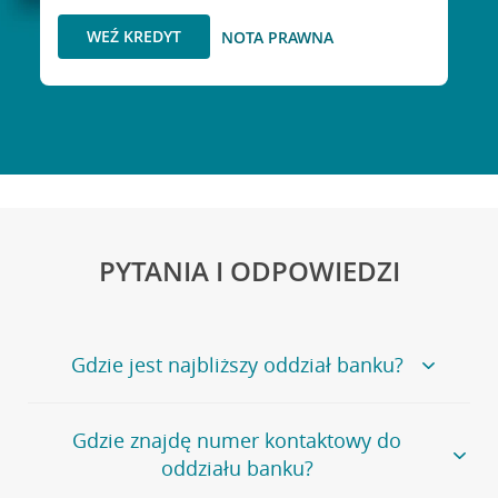
WEŹ KREDYT
NOTA PRAWNA
PYTANIA I ODPOWIEDZI
Gdzie jest najbliższy oddział banku?
Jeśli szukasz oddziału naszego banku, zapraszamy na
Gdzie znajdę numer kontaktowy do
stronę
Placówki i bankomaty
, na której znajduje się
oddziału banku?
wygodna wyszukiwarka.