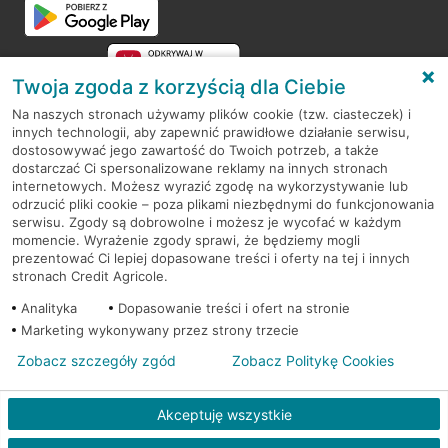
Twoja zgoda z korzyścią dla Ciebie
Na naszych stronach używamy plików cookie (tzw. ciasteczek) i
innych technologii, aby zapewnić prawidłowe działanie serwisu,
RODO
dostosowywać jego zawartość do Twoich potrzeb, a także
dostarczać Ci spersonalizowane reklamy na innych stronach
Regulamin serwisu
internetowych. Możesz wyrazić zgodę na wykorzystywanie lub
odrzucić pliki cookie – poza plikami niezbędnymi do funkcjonowania
Mapa serwisu
serwisu. Zgody są dobrowolne i możesz je wycofać w każdym
momencie. Wyrażenie zgody sprawi, że będziemy mogli
Polityka
Cookies
prezentować Ci lepiej dopasowane treści i oferty na tej i innych
stronach Credit Agricole.
Polityka prywatności
Analityka
Dopasowanie treści i ofert na stronie
Marketing wykonywany przez strony trzecie
Zobacz szczegóły zgód
Zobacz Politykę Cookies
© 2026 Credit Agricole Bank Polska S.A. Wszelkie prawa zastrzeżone
Akceptuję wszystkie