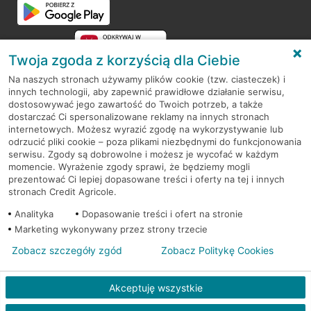
Twoja zgoda z korzyścią dla Ciebie
Na naszych stronach używamy plików cookie (tzw. ciasteczek) i
innych technologii, aby zapewnić prawidłowe działanie serwisu,
RODO
dostosowywać jego zawartość do Twoich potrzeb, a także
dostarczać Ci spersonalizowane reklamy na innych stronach
Regulamin serwisu
internetowych. Możesz wyrazić zgodę na wykorzystywanie lub
odrzucić pliki cookie – poza plikami niezbędnymi do funkcjonowania
Mapa serwisu
serwisu. Zgody są dobrowolne i możesz je wycofać w każdym
momencie. Wyrażenie zgody sprawi, że będziemy mogli
Polityka
Cookies
prezentować Ci lepiej dopasowane treści i oferty na tej i innych
stronach Credit Agricole.
Polityka prywatności
Analityka
Dopasowanie treści i ofert na stronie
Marketing wykonywany przez strony trzecie
Zobacz szczegóły zgód
Zobacz Politykę Cookies
© 2026 Credit Agricole Bank Polska S.A. Wszelkie prawa zastrzeżone
Akceptuję wszystkie