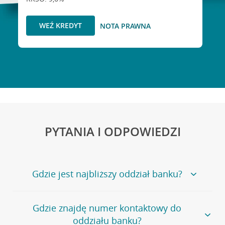
WEŹ KREDYT
NOTA PRAWNA
PYTANIA I ODPOWIEDZI
Gdzie jest najbliższy oddział banku?
Jeśli szukasz oddziału naszego banku, zapraszamy na
Gdzie znajdę numer kontaktowy do
stronę
Placówki i bankomaty
, na której znajduje się
oddziału banku?
wygodna wyszukiwarka.