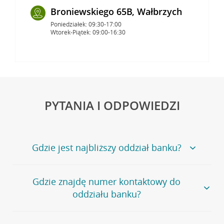
Broniewskiego 65B, Wałbrzych
Poniedziałek: 09:30-17:00
Wtorek-Piątek: 09:00-16:30
PYTANIA I ODPOWIEDZI
Gdzie jest najbliższy oddział banku?
Jeśli szukasz oddziału naszego banku, zapraszamy na
Gdzie znajdę numer kontaktowy do
stronę
Placówki i bankomaty
, na której znajduje się
oddziału banku?
wygodna wyszukiwarka.
Alternatywnie, możesz skorzystać z pełnej
listy naszych
oddziałów
.
Bank Credit Agricole nie udostępnia ogólnego numeru