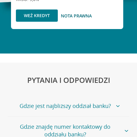
WEŹ KREDYT
NOTA PRAWNA
PYTANIA I ODPOWIEDZI
Gdzie jest najbliższy oddział banku?
Jeśli szukasz oddziału naszego banku, zapraszamy na
Gdzie znajdę numer kontaktowy do
stronę
Placówki i bankomaty
, na której znajduje się
oddziału banku?
wygodna wyszukiwarka.