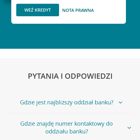
WEŹ KREDYT
NOTA PRAWNA
PYTANIA I ODPOWIEDZI
Gdzie jest najbliższy oddział banku?
Jeśli szukasz oddziału naszego banku, zapraszamy na
Gdzie znajdę numer kontaktowy do
stronę
Placówki i bankomaty
, na której znajduje się
oddziału banku?
wygodna wyszukiwarka.