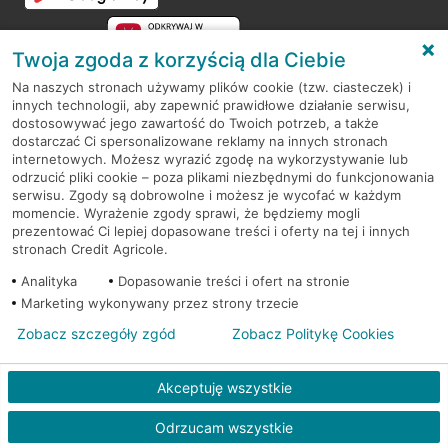
Twoja zgoda z korzyścią dla Ciebie
Na naszych stronach używamy plików cookie (tzw. ciasteczek) i
innych technologii, aby zapewnić prawidłowe działanie serwisu,
RODO
dostosowywać jego zawartość do Twoich potrzeb, a także
dostarczać Ci spersonalizowane reklamy na innych stronach
Regulamin serwisu
internetowych. Możesz wyrazić zgodę na wykorzystywanie lub
odrzucić pliki cookie – poza plikami niezbędnymi do funkcjonowania
Mapa serwisu
serwisu. Zgody są dobrowolne i możesz je wycofać w każdym
momencie. Wyrażenie zgody sprawi, że będziemy mogli
Polityka
Cookies
prezentować Ci lepiej dopasowane treści i oferty na tej i innych
stronach Credit Agricole.
Polityka prywatności
Analityka
Dopasowanie treści i ofert na stronie
Marketing wykonywany przez strony trzecie
Zobacz szczegóły zgód
Zobacz Politykę Cookies
© 2026 Credit Agricole Bank Polska S.A. Wszelkie prawa zastrzeżone
Akceptuję wszystkie
Odrzucam wszystkie