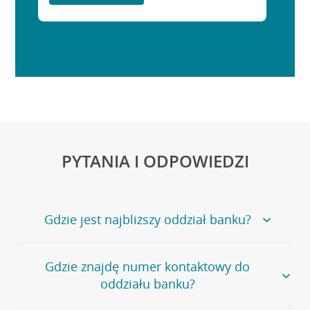
PYTANIA I ODPOWIEDZI
Gdzie jest najbliższy oddział banku?
Jeśli szukasz oddziału naszego banku, zapraszamy na
Gdzie znajdę numer kontaktowy do
stronę
Placówki i bankomaty
, na której znajduje się
oddziału banku?
wygodna wyszukiwarka.