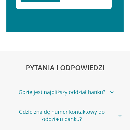
PYTANIA I ODPOWIEDZI
Gdzie jest najbliższy oddział banku?
Jeśli szukasz oddziału naszego banku, zapraszamy na
Gdzie znajdę numer kontaktowy do
stronę
Placówki i bankomaty
, na której znajduje się
oddziału banku?
wygodna wyszukiwarka.