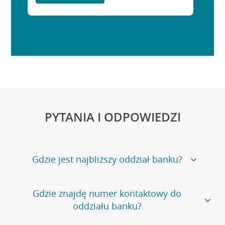
PYTANIA I ODPOWIEDZI
Gdzie jest najbliższy oddział banku?
Jeśli szukasz oddziału naszego banku, zapraszamy na
Gdzie znajdę numer kontaktowy do
stronę
Placówki i bankomaty
, na której znajduje się
oddziału banku?
wygodna wyszukiwarka.