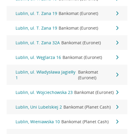
Lublin, ul. T. Zana 19
Bankomat (Euronet)
Lublin, ul. T. Zana 19
Bankomat (Euronet)
Lublin, ul. T. Zana 32A
Bankomat (Euronet)
Lublin, ul. Węglarza 16
Bankomat (Euronet)
Lublin, ul. Władysława Jagiełły
Bankomat
1
(Euronet)
Lublin, ul. Wojciechowska 23
Bankomat (Euronet)
Lublin, Uni Lubelskiej 2
Bankomat (Planet Cash)
Lublin, Wieniawska 10
Bankomat (Planet Cash)