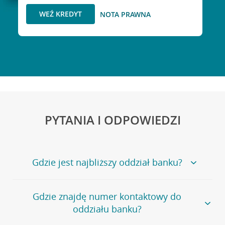
WEŹ KREDYT
NOTA PRAWNA
PYTANIA I ODPOWIEDZI
Gdzie jest najbliższy oddział banku?
Jeśli szukasz oddziału naszego banku, zapraszamy na
Gdzie znajdę numer kontaktowy do
stronę
Placówki i bankomaty
, na której znajduje się
oddziału banku?
wygodna wyszukiwarka.