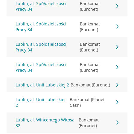
Lublin, al. Spółdzielczości
Bankomat
Pracy 34
(Euronet)
Lublin, al. Spółdzielczości
Bankomat
Pracy 34
(Euronet)
Lublin, al. Spółdzielczości
Bankomat
Pracy 34
(Euronet)
Lublin, al. Spółdzielczości
Bankomat
Pracy 34
(Euronet)
Lublin, al. Unii Lubelskiej 2
Bankomat (Euronet)
Lublin, al. Unii Lubelskiej
Bankomat (Planet
2
Cash)
Lublin, al. Wincentego Witosa
Bankomat
32
(Euronet)