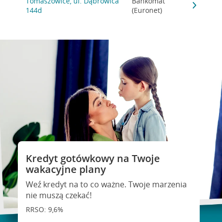
Tomaszowice, ul. Dąbrowica
Bankomat
144d
(Euronet)
Kredyt gotówkowy na Twoje
wakacyjne plany
Weź kredyt na to co ważne. Twoje marzenia
nie muszą czekać!
RRSO: 9,6%