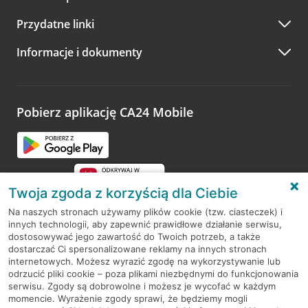
telefonicznie przez Infolinię CA24
Przydatne linki
A po wizycie…
Informacje i dokumenty
Zachęcamy do podzielenia się z nami opinią o wizycie.
Wystarczy przejść na stronę
Oceń wizytę
, wyszukać
odwiedzoną placówkę i wypełnić formularz w ramach
platformy Profil Firmy w Google. Dziękujemy za wszystkie
opinie.
Pobierz aplikację CA24 Mobile
Przejdź do pytania
Twoja zgoda z korzyścią dla Ciebie
Na naszych stronach używamy plików cookie (tzw. ciasteczek) i
innych technologii, aby zapewnić prawidłowe działanie serwisu,
RODO
dostosowywać jego zawartość do Twoich potrzeb, a także
dostarczać Ci spersonalizowane reklamy na innych stronach
Regulamin serwisu
internetowych. Możesz wyrazić zgodę na wykorzystywanie lub
odrzucić pliki cookie – poza plikami niezbędnymi do funkcjonowania
Mapa serwisu
serwisu. Zgody są dobrowolne i możesz je wycofać w każdym
momencie. Wyrażenie zgody sprawi, że będziemy mogli