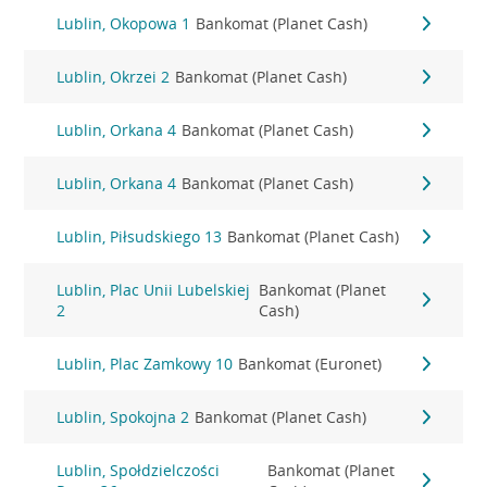
Lublin, Okopowa 1
Bankomat (Planet Cash)
Lublin, Okrzei 2
Bankomat (Planet Cash)
Lublin, Orkana 4
Bankomat (Planet Cash)
Lublin, Orkana 4
Bankomat (Planet Cash)
Lublin, Piłsudskiego 13
Bankomat (Planet Cash)
Lublin, Plac Unii Lubelskiej
Bankomat (Planet
2
Cash)
Lublin, Plac Zamkowy 10
Bankomat (Euronet)
Lublin, Spokojna 2
Bankomat (Planet Cash)
Lublin, Społdzielczości
Bankomat (Planet