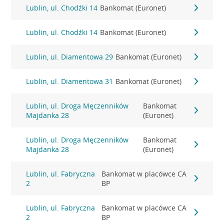
Lublin, ul. Chodźki 14
Bankomat (Euronet)
Lublin, ul. Chodźki 14
Bankomat (Euronet)
Lublin, ul. Diamentowa 29
Bankomat (Euronet)
Lublin, ul. Diamentowa 31
Bankomat (Euronet)
Lublin, ul. Droga Męczenników
Bankomat
Majdanka 28
(Euronet)
Lublin, ul. Droga Męczenników
Bankomat
Majdanka 28
(Euronet)
Lublin, ul. Fabryczna
Bankomat w placówce CA
2
BP
Lublin, ul. Fabryczna
Bankomat w placówce CA
2
BP