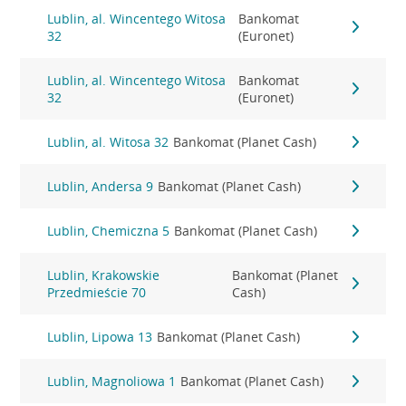
Lublin, al. Wincentego Witosa
Bankomat
32
(Euronet)
Lublin, al. Wincentego Witosa
Bankomat
32
(Euronet)
Lublin, al. Witosa 32
Bankomat (Planet Cash)
Lublin, Andersa 9
Bankomat (Planet Cash)
Lublin, Chemiczna 5
Bankomat (Planet Cash)
Lublin, Krakowskie
Bankomat (Planet
Przedmieście 70
Cash)
Lublin, Lipowa 13
Bankomat (Planet Cash)
Lublin, Magnoliowa 1
Bankomat (Planet Cash)