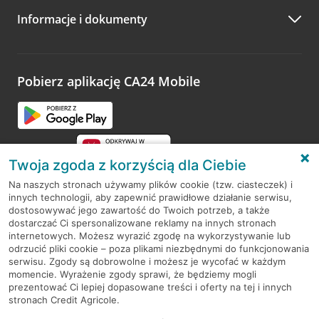
Informacje i dokumenty
Zachęcamy do podzielenia się z nami opinią o wizycie.
Wystarczy przejść na stronę
Oceń wizytę
, wyszukać
odwiedzoną placówkę i wypełnić formularz w ramach
platformy Profil Firmy w Google. Dziękujemy za wszystkie
opinie.
Pobierz aplikację CA24 Mobile
Przejdź do pytania
Twoja zgoda z korzyścią dla Ciebie
Na naszych stronach używamy plików cookie (tzw. ciasteczek) i
innych technologii, aby zapewnić prawidłowe działanie serwisu,
RODO
dostosowywać jego zawartość do Twoich potrzeb, a także
dostarczać Ci spersonalizowane reklamy na innych stronach
Regulamin serwisu
internetowych. Możesz wyrazić zgodę na wykorzystywanie lub
odrzucić pliki cookie – poza plikami niezbędnymi do funkcjonowania
Mapa serwisu
serwisu. Zgody są dobrowolne i możesz je wycofać w każdym
momencie. Wyrażenie zgody sprawi, że będziemy mogli
Polityka
Cookies
prezentować Ci lepiej dopasowane treści i oferty na tej i innych
stronach Credit Agricole.
Polityka prywatności