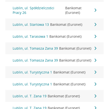
Lublin, ul. Spółdzielczości
Bankomat
Pracy 26
(Euronet)
Lublin, ul. Startowa 13
Bankomat (Euronet)
Lublin, ul. Tarasowa 1
Bankomat (Euronet)
Lublin, ul. Tomasza Zana 39
Bankomat (Euronet)
Lublin, ul. Tomasza Zana 39
Bankomat (Euronet)
Lublin, ul. Turystyczna 1
Bankomat (Euronet)
Lublin, ul. Turystyczna 1
Bankomat (Euronet)
Lublin, ul. T. Zana 19
Bankomat (Euronet)
Lublin, ul. T. Zana 19
Bankomat (Euronet)