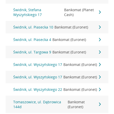
Świdnik, Stefana
Bankomat (Planet
Wyszyńskiego 17
Cash)
Świdnik, ul. Piasecka 10
Bankomat (Euronet)
Świdnik, ul. Piasecka 4
Bankomat (Euronet)
Świdnik, ul. Targowa 9
Bankomat (Euronet)
Świdnik, ul. Wyszyńskiego 17
Bankomat (Euronet)
Świdnik, ul. Wyszyńskiego 17
Bankomat (Euronet)
Świdnik, ul. Wyszyńskiego 22
Bankomat (Euronet)
Tomaszowice, ul. Dąbrowica
Bankomat
144d
(Euronet)