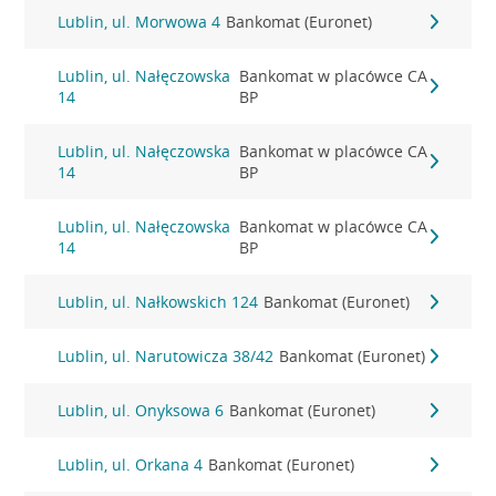
Lublin, ul. Morwowa 4
Bankomat (Euronet)
Lublin, ul. Nałęczowska
Bankomat w placówce CA
14
BP
Lublin, ul. Nałęczowska
Bankomat w placówce CA
14
BP
Lublin, ul. Nałęczowska
Bankomat w placówce CA
14
BP
Lublin, ul. Nałkowskich 124
Bankomat (Euronet)
Lublin, ul. Narutowicza 38/42
Bankomat (Euronet)
Lublin, ul. Onyksowa 6
Bankomat (Euronet)
Lublin, ul. Orkana 4
Bankomat (Euronet)