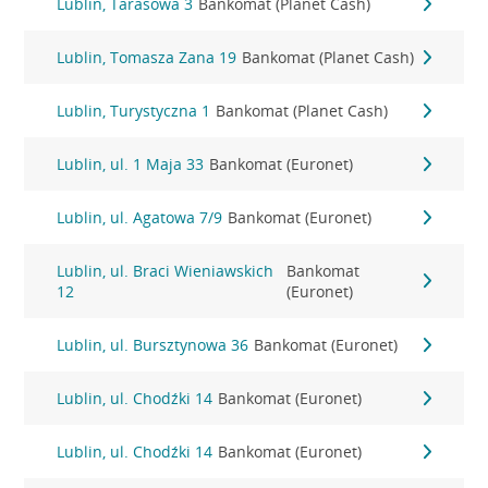
Lublin, Tarasowa 3
Bankomat (Planet Cash)
Lublin, Tomasza Zana 19
Bankomat (Planet Cash)
Lublin, Turystyczna 1
Bankomat (Planet Cash)
Lublin, ul. 1 Maja 33
Bankomat (Euronet)
Lublin, ul. Agatowa 7/9
Bankomat (Euronet)
Lublin, ul. Braci Wieniawskich
Bankomat
12
(Euronet)
Lublin, ul. Bursztynowa 36
Bankomat (Euronet)
Lublin, ul. Chodźki 14
Bankomat (Euronet)
Lublin, ul. Chodźki 14
Bankomat (Euronet)