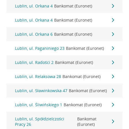
Lublin, ul. Orkana 4
Bankomat (Euronet)
Lublin, ul. Orkana 4
Bankomat (Euronet)
Lublin, ul. Orkana 6
Bankomat (Euronet)
Lublin, ul. Paganiniego 23
Bankomat (Euronet)
Lublin, ul. Radości 2
Bankomat (Euronet)
Lublin, ul. Relaksowa 28
Bankomat (Euronet)
Lublin, ul. Sławinkowska 47
Bankomat (Euronet)
Lublin, ul. Śliwińskiego 1
Bankomat (Euronet)
Lublin, ul. Spółdzielczości
Bankomat
Pracy 26
(Euronet)