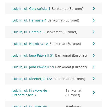
Lublin, ul. Gorczańska 1
Bankomat (Euronet)
Lublin, ul. Harnasie 4
Bankomat (Euronet)
Lublin, ul. Hempla 5
Bankomat (Euronet)
Lublin, ul. Hutnicza 1A
Bankomat (Euronet)
Lublin, ul. Jana Pawła II 51
Bankomat (Euronet)
Lublin, ul. Jana Pawła II 59
Bankomat (Euronet)
Lublin, ul. Kleeberga 12A
Bankomat (Euronet)
Lublin, ul. Krakowskie
Bankomat
Przedmieście 2
(Euronet)
Lublin, ul. Krakowskie
Bankomat