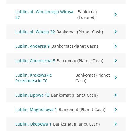
Lublin, al. Wincentego Witosa
Bankomat
32
(Euronet)
Lublin, al. Witosa 32
Bankomat (Planet Cash)
Lublin, Andersa 9
Bankomat (Planet Cash)
Lublin, Chemiczna 5
Bankomat (Planet Cash)
Lublin, Krakowskie
Bankomat (Planet
Przedmieście 70
Cash)
Lublin, Lipowa 13
Bankomat (Planet Cash)
Lublin, Magnoliowa 1
Bankomat (Planet Cash)
Lublin, Okopowa 1
Bankomat (Planet Cash)