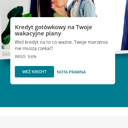
Kredyt gotówkowy na Twoje
wakacyjne plany
Weź kredyt na to co ważne. Twoje marzenia
nie muszą czekać!
RRSO: 9,6%
WEŹ KREDYT
NOTA PRAWNA