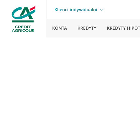
Klienci indywidualni
KONTA
KREDYTY
KREDYTY HIPO