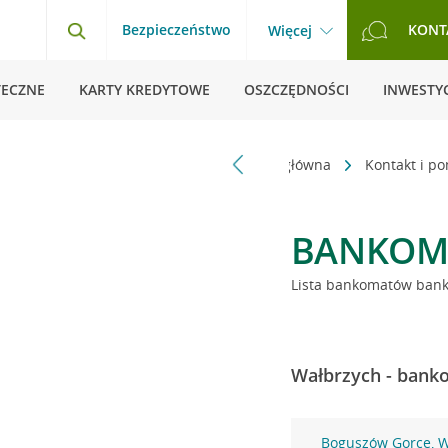
Bezpieczeństwo
KONT
Więcej
TECZNE
KARTY KREDYTOWE
OSZCZĘDNOŚCI
INWESTYC
Strona główna
Kontakt i p
BANKOM
Lista bankomatów banku
Wałbrzych - banko
Boguszów Gorce, W