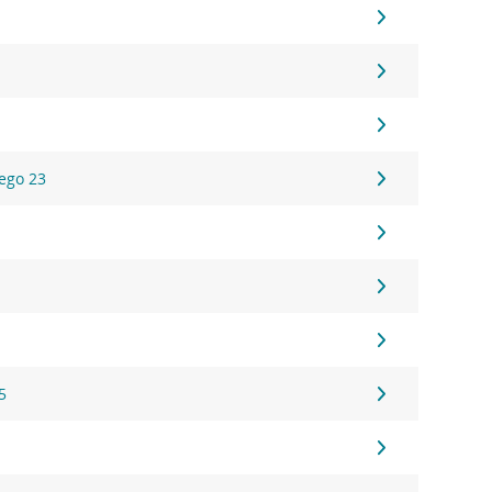
ego 23
5
5
5