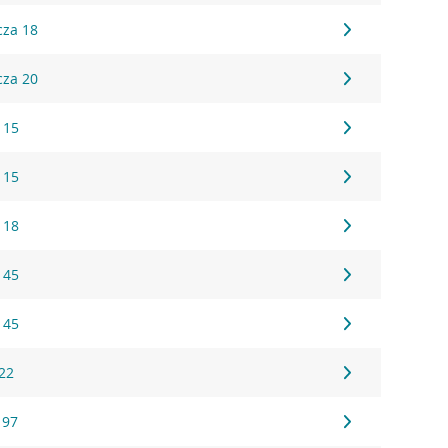
cza 18
cza 20
 15
 15
 18
 45
 45
 22
 97