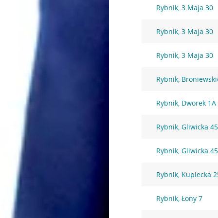
Rybnik, 3 Maja 30
Rybnik, 3 Maja 30
Rybnik, 3 Maja 30
Rybnik, Broniewski
Rybnik, Dworek 1A
Rybnik, Gliwicka 4
Rybnik, Gliwicka 4
Rybnik, Kupiecka 2
Rybnik, Łony 7