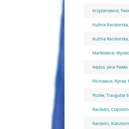
Krzyżanowice, Two
Kuźnia Raciborska,
Kuźnia Raciborska
Marklowice, Wyzwo
Nędza, Jana Pawła 
Pilchowice, Rynek 
Pszów, Traugutta 6
Racibórz, Częstoc
Racibórz, Klasztor