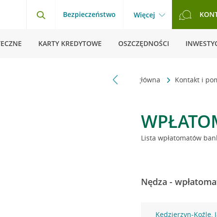
Bezpieczeństwo
KON
Więcej
TECZNE
KARTY KREDYTOWE
OSZCZĘDNOŚCI
INWESTYC
Strona główna
Kontakt i p
WPŁATO
Lista wpłatomatów bank
Nędza - wpłatomat
Kędzierzyn-Koźle, J