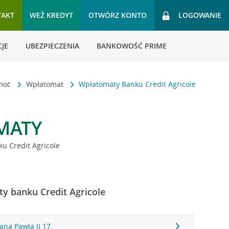
TAKT
WEŹ KREDYT
OTWÓRZ KONTO
LOGOWANIE
JE
UBEZPIECZENIA
BANKOWOŚĆ PRIME
omoc
Wpłatomat
Wpłatomaty Banku Credit Agricole
MATY
u Credit Agricole
y banku Credit Agricole
ana Pawła II 17