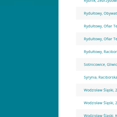
Rybnik, Zebrzydow
Rydułtowy, Obywat
Rydułtowy, Ofiar T
Rydułtowy, Ofiar T
Rydułtowy, Racibo
Sośnicowice, Gliwi
Syrynia, Raciborsk
Wodzisław Śląski, 
Wodzisław Śląski, 
Wodzisław Śląski, 