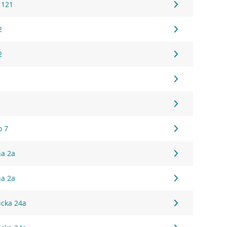
 121
2
2
o 7
na 2a
na 2a
icka 24a