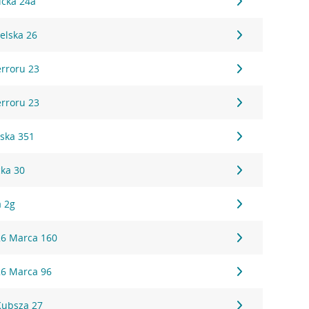
icka 24a
elska 26
erroru 23
erroru 23
rska 351
cka 30
a 2g
26 Marca 160
26 Marca 96
Kubsza 27