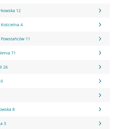
rkowska 12
 Kościelna 4
, Powstańców 11
lenia 71
II 26
10
howska 8
na 3