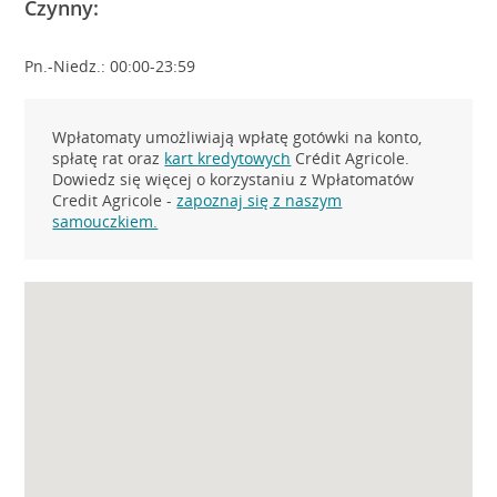
Czynny:
Pn.-Niedz.: 00:00-23:59
Wpłatomaty umożliwiają wpłatę gotówki na konto,
spłatę rat oraz
kart kredytowych
Crédit Agricole.
Dowiedz się więcej o korzystaniu z Wpłatomatów
Credit Agricole -
zapoznaj się z naszym
samouczkiem.