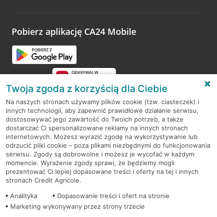
Wystarczy przejść na stronę
Oceń wizytę
, wyszukać
odwiedzoną placówkę i wypełnić formularz w ramach
platformy Profil Firmy w Google. Dziękujemy za wszystkie
opinie.
Pobierz aplikację CA24 Mobile
Przejdź do pytania
Twoja zgoda z korzyścią dla Ciebie
Na naszych stronach używamy plików cookie (tzw. ciasteczek) i
innych technologii, aby zapewnić prawidłowe działanie serwisu,
RODO
dostosowywać jego zawartość do Twoich potrzeb, a także
dostarczać Ci spersonalizowane reklamy na innych stronach
Regulamin serwisu
internetowych. Możesz wyrazić zgodę na wykorzystywanie lub
odrzucić pliki cookie – poza plikami niezbędnymi do funkcjonowania
Mapa serwisu
serwisu. Zgody są dobrowolne i możesz je wycofać w każdym
momencie. Wyrażenie zgody sprawi, że będziemy mogli
Polityka
Cookies
prezentować Ci lepiej dopasowane treści i oferty na tej i innych
stronach Credit Agricole.
Polityka prywatności
Analityka
Dopasowanie treści i ofert na stronie
Marketing wykonywany przez strony trzecie