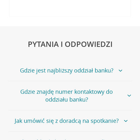
PYTANIA I ODPOWIEDZI
Gdzie jest najbliższy oddział banku?
Jeśli szukasz oddziału naszego banku, zapraszamy na
Gdzie znajdę numer kontaktowy do
stronę
Placówki i bankomaty
, na której znajduje się
oddziału banku?
wygodna wyszukiwarka.
Alternatywnie, możesz skorzystać z pełnej
listy naszych
oddziałów
.
Bank Credit Agricole nie udostępnia ogólnego numeru
Jak umówić się z doradcą na spotkanie?
telefonu do placówki bankowej.
Przejdź do pytania
Polecamy skorzystanie z możliwości wcześniejszego
Jeśli jesteś już
naszym