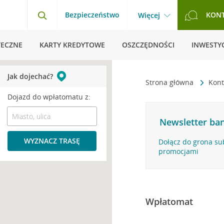
Bezpieczeństwo
KON
Więcej
TECZNE
KARTY KREDYTOWE
OSZCZĘDNOŚCI
INWESTYC
Jak dojechać?
Strona główna
Kont
Dojazd do wpłatomatu z:
Newsletter ban
WYZNACZ TRASĘ
Dołącz do grona su
promocjami
Wpłatomat