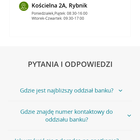
Kościelna 2A, Rybnik
Poniedziałek,Piątek: 08:30-16:00
Wtorek-Czwartek: 09:30-17:00
PYTANIA I ODPOWIEDZI
Gdzie jest najbliższy oddział banku?
Jeśli szukasz oddziału naszego banku, zapraszamy na
Gdzie znajdę numer kontaktowy do
stronę
Placówki i bankomaty
, na której znajduje się
oddziału banku?
wygodna wyszukiwarka.
Alternatywnie, możesz skorzystać z pełnej
listy naszych
oddziałów
.
Bank Credit Agricole nie udostępnia ogólnego numeru