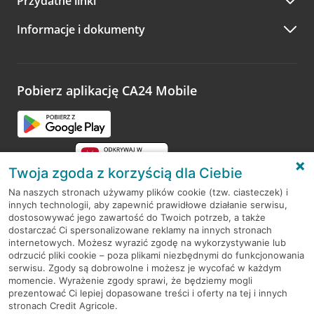
Przydatne linki
A po wizycie…
Informacje i dokumenty
Zachęcamy do podzielenia się z nami opinią o wizycie.
Wystarczy przejść na stronę
Oceń wizytę
, wyszukać
odwiedzoną placówkę i wypełnić formularz w ramach
platformy Profil Firmy w Google. Dziękujemy za wszystkie
opinie.
Pobierz aplikację CA24 Mobile
Przejdź do pytania
Twoja zgoda z korzyścią dla Ciebie
Na naszych stronach używamy plików cookie (tzw. ciasteczek) i
innych technologii, aby zapewnić prawidłowe działanie serwisu,
RODO
dostosowywać jego zawartość do Twoich potrzeb, a także
dostarczać Ci spersonalizowane reklamy na innych stronach
Regulamin serwisu
internetowych. Możesz wyrazić zgodę na wykorzystywanie lub
odrzucić pliki cookie – poza plikami niezbędnymi do funkcjonowania
Mapa serwisu
serwisu. Zgody są dobrowolne i możesz je wycofać w każdym
momencie. Wyrażenie zgody sprawi, że będziemy mogli
Polityka
Cookies
prezentować Ci lepiej dopasowane treści i oferty na tej i innych
stronach Credit Agricole.