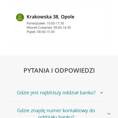
Krakowska 38, Opole
Poniedziałek: 10:00-17:30
Wtorek-Czwartek: 09:00-16:30
Piątek: 08:00-15:30
PYTANIA I ODPOWIEDZI
Gdzie jest najbliższy oddział banku?
Jeśli szukasz oddziału naszego banku, zapraszamy na
Gdzie znajdę numer kontaktowy do
stronę
Placówki i bankomaty
, na której znajduje się
oddziału banku?