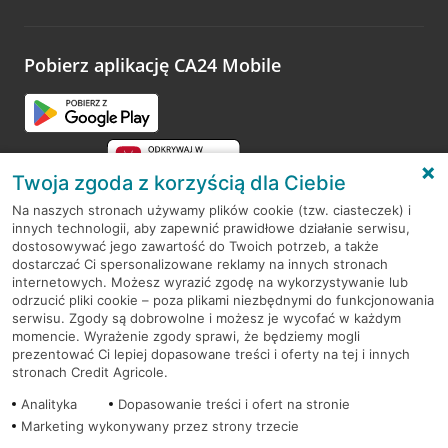
Wystarczy przejść na stronę
Oceń wizytę
, wyszukać
odwiedzoną placówkę i wypełnić formularz w ramach
platformy Profil Firmy w Google. Dziękujemy za wszystkie
opinie.
Pobierz aplikację CA24 Mobile
Przejdź do pytania
Twoja zgoda z korzyścią dla Ciebie
Na naszych stronach używamy plików cookie (tzw. ciasteczek) i
innych technologii, aby zapewnić prawidłowe działanie serwisu,
RODO
dostosowywać jego zawartość do Twoich potrzeb, a także
dostarczać Ci spersonalizowane reklamy na innych stronach
Regulamin serwisu
internetowych. Możesz wyrazić zgodę na wykorzystywanie lub
odrzucić pliki cookie – poza plikami niezbędnymi do funkcjonowania
Mapa serwisu
serwisu. Zgody są dobrowolne i możesz je wycofać w każdym
momencie. Wyrażenie zgody sprawi, że będziemy mogli
Polityka
Cookies
prezentować Ci lepiej dopasowane treści i oferty na tej i innych
stronach Credit Agricole.
Polityka prywatności
Analityka
Dopasowanie treści i ofert na stronie
Marketing wykonywany przez strony trzecie