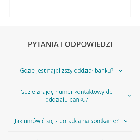
PYTANIA I ODPOWIEDZI
Gdzie jest najbliższy oddział banku?
Jeśli szukasz oddziału naszego banku, zapraszamy na
Gdzie znajdę numer kontaktowy do
stronę
Placówki i bankomaty
, na której znajduje się
oddziału banku?
wygodna wyszukiwarka.
Alternatywnie, możesz skorzystać z pełnej
listy naszych
oddziałów
.
Bank Credit Agricole nie udostępnia ogólnego numeru
Jak umówić się z doradcą na spotkanie?
telefonu do placówki bankowej.
Przejdź do pytania
Polecamy skorzystanie z możliwości wcześniejszego
Jeśli jesteś już
naszym