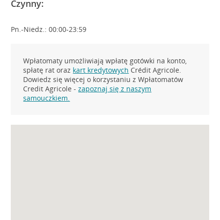
Czynny:
Pn.-Niedz.: 00:00-23:59
Wpłatomaty umożliwiają wpłatę gotówki na konto,
spłatę rat oraz
kart kredytowych
Crédit Agricole.
Dowiedz się więcej o korzystaniu z Wpłatomatów
Credit Agricole -
zapoznaj się z naszym
samouczkiem.