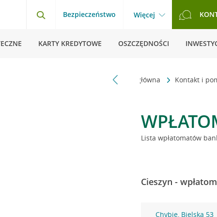
Bezpieczeństwo
KON
Więcej
TECZNE
KARTY KREDYTOWE
OSZCZĘDNOŚCI
INWESTYC
Strona główna
Kontakt i p
WPŁATO
Lista wpłatomatów bank
Cieszyn - wpłatom
Chybie, Bielska 53