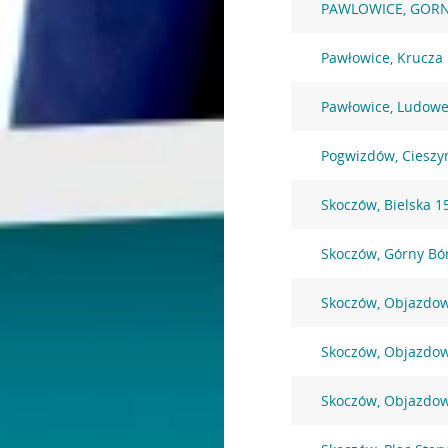
PAWLOWICE, GORN
Pawłowice, Krucza
Pawłowice, Ludowe
Pogwizdów, Cieszy
Skoczów, Bielska 1
Skoczów, Górny Bó
Skoczów, Objazdo
Skoczów, Objazdo
Skoczów, Objazdo