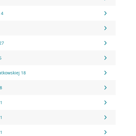
 4
27
5
atkowskiej 18
28
 1
 1
 1