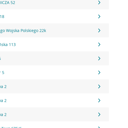
ICZA 52
 18
go Wojska Polskiego 22k
ńska 113
5
r 5
wa 2
wa 2
wa 2