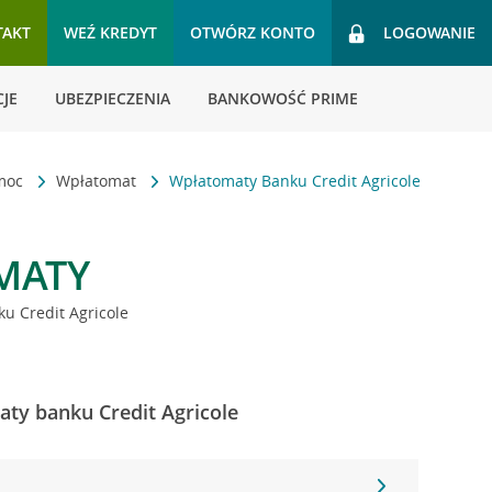
TAKT
WEŹ KREDYT
OTWÓRZ KONTO
LOGOWANIE
JE
UBEZPIECZENIA
BANKOWOŚĆ PRIME
omoc
Wpłatomat
Wpłatomaty Banku Credit Agricole
MATY
u Credit Agricole
aty banku Credit Agricole