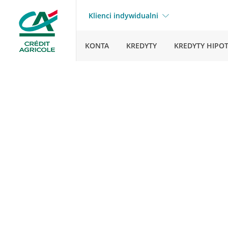
Klienci indywidualni
KONTA
KREDYTY
KREDYTY HIPO