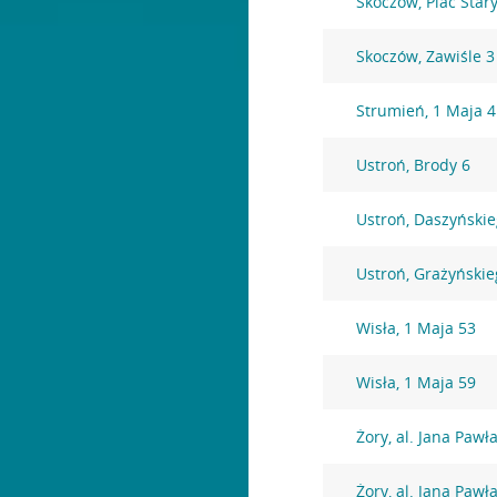
Skoczów, Plac Star
Skoczów, Zawiśle 3
Strumień, 1 Maja 4
Ustroń, Brody 6
Ustroń, Daszyński
Ustroń, Grażyńskie
Wisła, 1 Maja 53
Wisła, 1 Maja 59
Żory, al. Jana Pawła
Żory, al. Jana Pawła