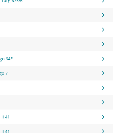
y Targ 675/6
ego 64E
go 7
 II 41
 II 41