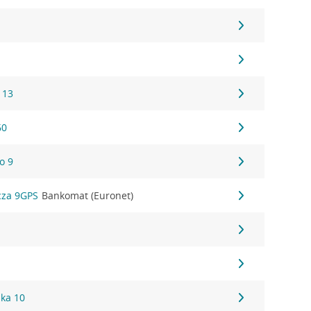
 13
60
o 9
cza 9GPS
Bankomat (Euronet)
ska 10