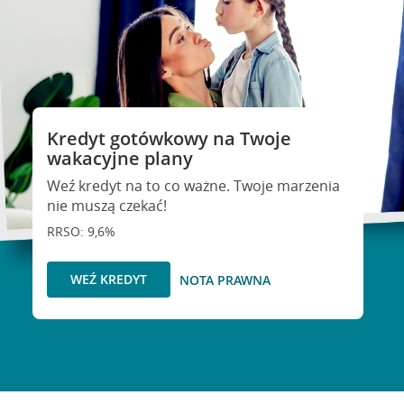
Kredyt gotówkowy na Twoje
wakacyjne plany
Weź kredyt na to co ważne. Twoje marzenia
nie muszą czekać!
RRSO: 9,6%
WEŹ KREDYT
NOTA PRAWNA