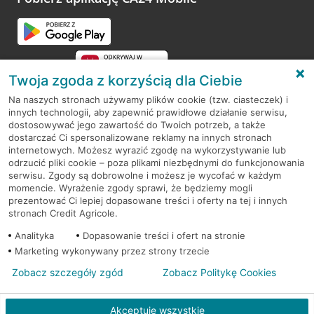
Przejdź do pytania
Twoja zgoda z korzyścią dla Ciebie
Na naszych stronach używamy plików cookie (tzw. ciasteczek) i
innych technologii, aby zapewnić prawidłowe działanie serwisu,
RODO
dostosowywać jego zawartość do Twoich potrzeb, a także
dostarczać Ci spersonalizowane reklamy na innych stronach
Regulamin serwisu
internetowych. Możesz wyrazić zgodę na wykorzystywanie lub
odrzucić pliki cookie – poza plikami niezbędnymi do funkcjonowania
Mapa serwisu
serwisu. Zgody są dobrowolne i możesz je wycofać w każdym
momencie. Wyrażenie zgody sprawi, że będziemy mogli
Polityka
Cookies
prezentować Ci lepiej dopasowane treści i oferty na tej i innych
stronach Credit Agricole.
Polityka prywatności
Analityka
Dopasowanie treści i ofert na stronie
Marketing wykonywany przez strony trzecie
Zobacz szczegóły zgód
Zobacz Politykę Cookies
© 2026 Credit Agricole Bank Polska S.A. Wszelkie prawa zastrzeżone
Akceptuję wszystkie