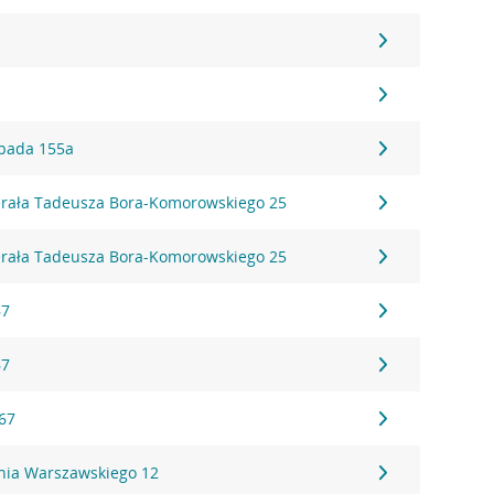
topada 155a
erała Tadeusza Bora-Komorowskiego 25
erała Tadeusza Bora-Komorowskiego 25
67
67
 67
ania Warszawskiego 12