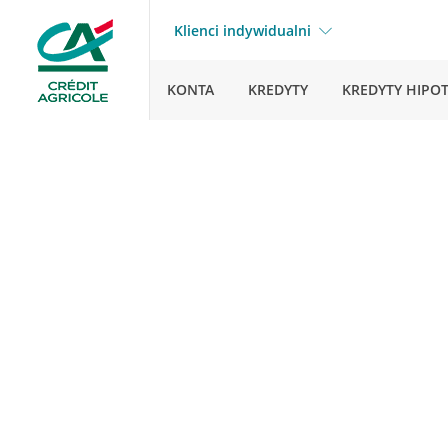
Klienci indywidualni
KONTA
KREDYTY
KREDYTY HIPO