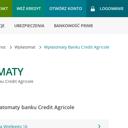
TAKT
WEŹ KREDYT
OTWÓRZ KONTO
LOGOWANIE
JE
UBEZPIECZENIA
BANKOWOŚĆ PRIME
omoc
Wpłatomat
Wpłatomaty Banku Credit Agricole
MATY
u Credit Agricole
atomaty banku Credit Agricole
a Wielkiego 16