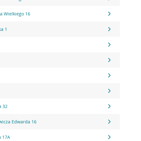
a Wielkiego 16
ka 1
a 32
wicza Edwarda 16
a 17A