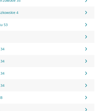
erzowskie 35
szkowskie 4
ku 53
 34
 34
 34
 34
2B
3