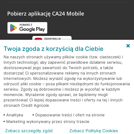
odwiedzoną placówkę i wypełnić formularz w ramach
platformy Profil Firmy w Google. Dziękujemy za wszystkie
opinie.
Pobierz aplikację CA24 Mobile
Przejdź do pytania
Twoja zgoda z korzyścią dla Ciebie
Na naszych stronach używamy plików cookie (tzw. ciasteczek) i
innych technologii, aby zapewnić prawidłowe działanie serwisu,
RODO
dostosowywać jego zawartość do Twoich potrzeb, a także
dostarczać Ci spersonalizowane reklamy na innych stronach
Regulamin serwisu
internetowych. Możesz wyrazić zgodę na wykorzystywanie lub
odrzucić pliki cookie – poza plikami niezbędnymi do funkcjonowania
Mapa serwisu
serwisu. Zgody są dobrowolne i możesz je wycofać w każdym
momencie. Wyrażenie zgody sprawi, że będziemy mogli
Polityka
Cookies
prezentować Ci lepiej dopasowane treści i oferty na tej i innych
stronach Credit Agricole.
Polityka prywatności
Analityka
Dopasowanie treści i ofert na stronie
Marketing wykonywany przez strony trzecie
Zobacz szczegóły zgód
Zobacz Politykę Cookies
© 2026 Credit Agricole Bank Polska S.A. Wszelkie prawa zastrzeżone