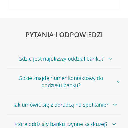
PYTANIA I ODPOWIEDZI
Gdzie jest najbliższy oddział banku?
Jeśli szukasz oddziału naszego banku, zapraszamy na
Gdzie znajdę numer kontaktowy do
stronę
Placówki i bankomaty
, na której znajduje się
oddziału banku?
wygodna wyszukiwarka.
Alternatywnie, możesz skorzystać z pełnej
listy naszych
oddziałów
.
Bank Credit Agricole nie udostępnia ogólnego numeru
Jak umówić się z doradcą na spotkanie?
telefonu do placówki bankowej.
Przejdź do pytania
Polecamy skorzystanie z możliwości wcześniejszego
Jeśli jesteś już
naszym
umówienia się z doradcą w placówce bankowej
.
Które oddziały banku czynne są dłużej?
klientem
możesz
samodzielnie
umówić się na spotkanie z