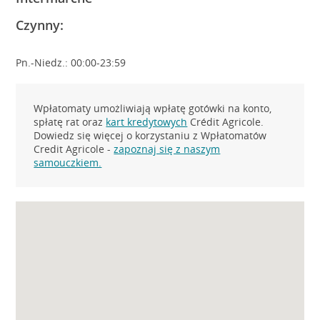
Czynny:
Pn.-Niedz.: 00:00-23:59
Wpłatomaty umożliwiają wpłatę gotówki na konto,
spłatę rat oraz
kart kredytowych
Crédit Agricole.
Dowiedz się więcej o korzystaniu z Wpłatomatów
Credit Agricole -
zapoznaj się z naszym
samouczkiem.