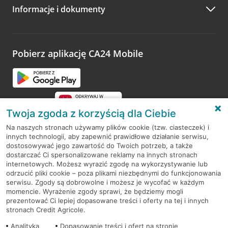
Informacje i dokumenty
Zachęcamy do podzielenia się z nami opinią o wizycie.
Wystarczy przejść na stronę
Oceń wizytę
, wyszukać
odwiedzoną placówkę i wypełnić formularz w ramach
platformy Profil Firmy w Google. Dziękujemy za wszystkie
opinie.
Pobierz aplikację CA24 Mobile
Przejdź do pytania
Twoja zgoda z korzyścią dla Ciebie
Na naszych stronach używamy plików cookie (tzw. ciasteczek) i
innych technologii, aby zapewnić prawidłowe działanie serwisu,
RODO
dostosowywać jego zawartość do Twoich potrzeb, a także
dostarczać Ci spersonalizowane reklamy na innych stronach
Regulamin serwisu
internetowych. Możesz wyrazić zgodę na wykorzystywanie lub
odrzucić pliki cookie – poza plikami niezbędnymi do funkcjonowania
Mapa serwisu
serwisu. Zgody są dobrowolne i możesz je wycofać w każdym
momencie. Wyrażenie zgody sprawi, że będziemy mogli
Polityka
Cookies
prezentować Ci lepiej dopasowane treści i oferty na tej i innych
stronach Credit Agricole.
Polityka prywatności
Analityka
Dopasowanie treści i ofert na stronie