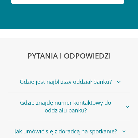
PYTANIA I ODPOWIEDZI
Gdzie jest najbliższy oddział banku?
Jeśli szukasz oddziału naszego banku, zapraszamy na
Gdzie znajdę numer kontaktowy do
stronę
Placówki i bankomaty
, na której znajduje się
oddziału banku?
wygodna wyszukiwarka.
Alternatywnie, możesz skorzystać z pełnej
listy naszych
oddziałów
.
Bank Credit Agricole nie udostępnia ogólnego numeru
Jak umówić się z doradcą na spotkanie?
telefonu do placówki bankowej.