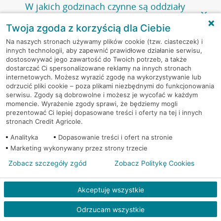
Większość naszych oddziałów czynna jest w
podobnych
w
aplikacji CA24 Mobile
- po zalogowaniu kliknij w ikonę
W jakich godzinach czynne są oddziały
godzinach
. Dokładne godziny pracy uzależnione są od
kontaktu w prawym górnym rogu, a następnie w przycisk
banku Credit Agricole?
lokalnych uwarunkowań i potrzeb klientów danej placówki.
Umów nowe spotkanie –
zobacz jak to zrobić
Twoja zgoda z korzyścią dla Ciebie
w
serwisie CA24 eBank
- po zalogowaniu wybierz
Aby sprawdzić godziny pracy oddziałów, zapraszamy na
Zobacz wszystkie pytania
Na naszych stronach używamy plików cookie (tzw. ciasteczek) i
opcję Umów spotkanie
w górnym menu.
stronę
Placówki i bankomaty
, na której znajduje się
Oddziały banku Credit Agricole czynne są w
innych technologii, aby zapewnić prawidłowe działanie serwisu,
wygodna wyszukiwarka. Skorzystaj z filtra "Czynne" i
standardowych, szeroko stosowanych godzinach pracy
dostosowywać jego zawartość do Twoich potrzeb, a także
Jeśli
nie jesteś jeszcze naszym klientem
lub
nie korzystasz
wybierz interesującą Cię godzinę.
przedsiębiorstw i urzędów. Dokładne godziny pracy
dostarczać Ci spersonalizowane reklamy na innych stronach
z bankowości elektronicznej
możesz umówić się na
poszczególnych placówek znajdują się na
naszej stronie
internetowych. Możesz wyrazić zgodę na wykorzystywanie lub
spotkanie:
Przejdź do pytania
internetowej
.
odrzucić pliki cookie – poza plikami niezbędnymi do funkcjonowania
serwisu. Zgody są dobrowolne i możesz je wycofać w każdym
przez
formularz kontaktowy na mapie
–
wybierz
Serdecznie zapraszamy do naszych oddziałów. Polecamy
momencie. Wyrażenie zgody sprawi, że będziemy mogli
placówkę na mapie
i kliknij w przycisk Umów się z
skorzystanie z możliwości wcześniejszego
umówienia się z
prezentować Ci lepiej dopasowane treści i oferty na tej i innych
doradcą. Po wypełnieniu formularza poczekaj na kontakt
O nas
doradcą w placówce bankowej
.
stronach Credit Agricole.
doradcy potwierdzający wizytę lub propozycję spotkania
w innym terminie.
Analityka
Dopasowanie treści i ofert na stronie
Przejdź do pytania
Kontakt i pomoc
Marketing wykonywany przez strony trzecie
telefonicznie przez Infolinię CA24
Przydatne linki
Zobacz szczegóły zgód
Zobacz Politykę Cookies
A po wizycie…
Informacje i dokumenty
Zachęcamy do podzielenia się z nami opinią o wizycie.
Akceptuję wszystkie
Wystarczy przejść na stronę
Oceń wizytę
, wyszukać
odwiedzoną placówkę i wypełnić formularz w ramach
Odrzucam wszystkie
platformy Profil Firmy w Google. Dziękujemy za wszystkie
opinie.