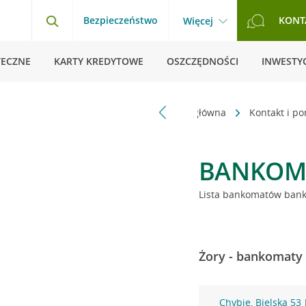
Bezpieczeństwo
KONT
Więcej
TECZNE
KARTY KREDYTOWE
OSZCZĘDNOŚCI
INWESTYC
Strona główna
Kontakt i p
BANKOM
Lista bankomatów banku
Żory - bankomaty 
Chybie, Bielska 53