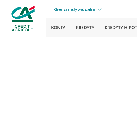
Klienci indywidualni
KONTA
KREDYTY
KREDYTY HIPO