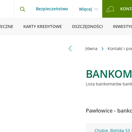
Bezpieczeństwo
KONT
Więcej
TECZNE
KARTY KREDYTOWE
OSZCZĘDNOŚCI
INWESTYC
Strona główna
Kontakt i p
BANKOM
Lista bankomatów banku
Pawłowice - banko
Chybie, Bielska 53