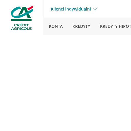
Klienci indywidualni
KONTA
KREDYTY
KREDYTY HIPO