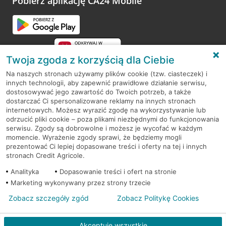
Pobierz aplikację CA24 Mobile
Przejdź do pytania
Twoja zgoda z korzyścią dla Ciebie
Na naszych stronach używamy plików cookie (tzw. ciasteczek) i
innych technologii, aby zapewnić prawidłowe działanie serwisu,
RODO
dostosowywać jego zawartość do Twoich potrzeb, a także
dostarczać Ci spersonalizowane reklamy na innych stronach
Regulamin serwisu
internetowych. Możesz wyrazić zgodę na wykorzystywanie lub
odrzucić pliki cookie – poza plikami niezbędnymi do funkcjonowania
Mapa serwisu
serwisu. Zgody są dobrowolne i możesz je wycofać w każdym
momencie. Wyrażenie zgody sprawi, że będziemy mogli
Polityka
Cookies
prezentować Ci lepiej dopasowane treści i oferty na tej i innych
stronach Credit Agricole.
Polityka prywatności
Analityka
Dopasowanie treści i ofert na stronie
Marketing wykonywany przez strony trzecie
Zobacz szczegóły zgód
Zobacz Politykę Cookies
© 2026 Credit Agricole Bank Polska S.A. Wszelkie prawa zastrzeżone
Akceptuję wszystkie