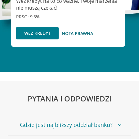
Weź kredyt na to co ważne. Twoje marzenia
nie muszą czekać!
RRSO: 9,6%
WEŹ KREDYT
NOTA PRAWNA
PYTANIA I ODPOWIEDZI
Gdzie jest najbliższy oddział banku?