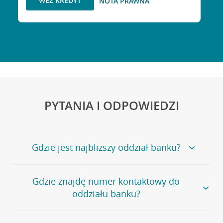
WEŹ KREDYT
NOTA PRAWNA
PYTANIA I ODPOWIEDZI
Gdzie jest najbliższy oddział banku?
Jeśli szukasz oddziału naszego banku, zapraszamy na
Gdzie znajdę numer kontaktowy do
stronę
Placówki i bankomaty
, na której znajduje się
oddziału banku?
wygodna wyszukiwarka.
Alternatywnie, możesz skorzystać z pełnej
listy naszych
oddziałów
.