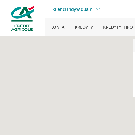
Klienci indywidualni
KONTA
KREDYTY
KREDYTY HIPO