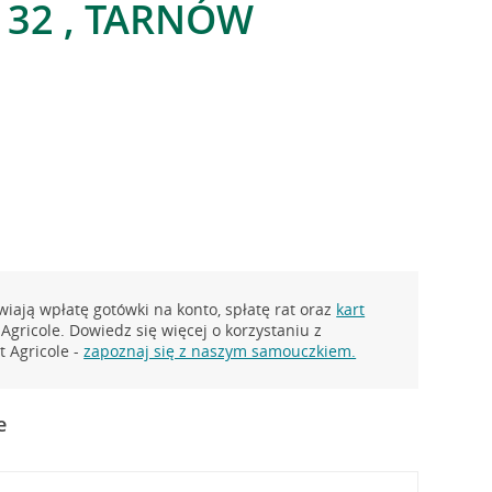
 32 , TARNÓW
iają wpłatę gotówki na konto, spłatę rat oraz
kart
Agricole. Dowiedz się więcej o korzystaniu z
 Agricole -
zapoznaj się z naszym samouczkiem.
e