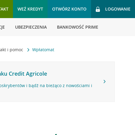
TAKT
WEŹ KREDYT
OTWÓRZ KONTO
LOGOWANIE
JE
UBEZPIECZENIA
BANKOWOŚĆ PRIME
akt i pomoc
Wpłatomat
ku Credit Agricole
bskrybentów i bądź na bieżąco z nowościami i