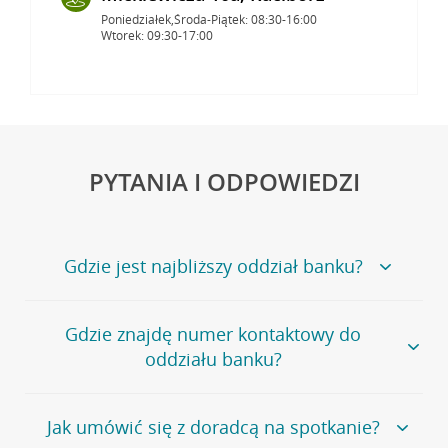
Poniedziałek,Środa-Piątek: 08:30-16:00
Wtorek: 09:30-17:00
PYTANIA I ODPOWIEDZI
Gdzie jest najbliższy oddział banku?
Jeśli szukasz oddziału naszego banku, zapraszamy na
Gdzie znajdę numer kontaktowy do
stronę
Placówki i bankomaty
, na której znajduje się
oddziału banku?
wygodna wyszukiwarka.
Alternatywnie, możesz skorzystać z pełnej
listy naszych
oddziałów
.
Bank Credit Agricole nie udostępnia ogólnego numeru
Jak umówić się z doradcą na spotkanie?
telefonu do placówki bankowej.