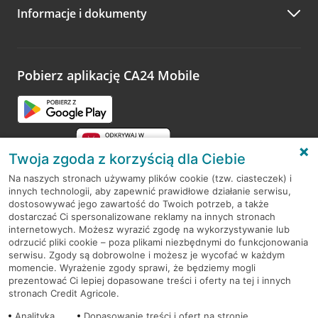
Informacje i dokumenty
Zachęcamy do podzielenia się z nami opinią o wizycie.
Wystarczy przejść na stronę
Oceń wizytę
, wyszukać
odwiedzoną placówkę i wypełnić formularz w ramach
platformy Profil Firmy w Google. Dziękujemy za wszystkie
opinie.
Pobierz aplikację CA24 Mobile
Przejdź do pytania
Twoja zgoda z korzyścią dla Ciebie
Na naszych stronach używamy plików cookie (tzw. ciasteczek) i
innych technologii, aby zapewnić prawidłowe działanie serwisu,
RODO
dostosowywać jego zawartość do Twoich potrzeb, a także
dostarczać Ci spersonalizowane reklamy na innych stronach
Regulamin serwisu
internetowych. Możesz wyrazić zgodę na wykorzystywanie lub
odrzucić pliki cookie – poza plikami niezbędnymi do funkcjonowania
Mapa serwisu
serwisu. Zgody są dobrowolne i możesz je wycofać w każdym
momencie. Wyrażenie zgody sprawi, że będziemy mogli
Polityka
Cookies
prezentować Ci lepiej dopasowane treści i oferty na tej i innych
stronach Credit Agricole.
Polityka prywatności
Analityka
Dopasowanie treści i ofert na stronie