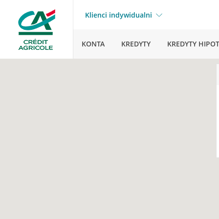
Klienci indywidualni
KONTA
KREDYTY
KREDYTY HIPO