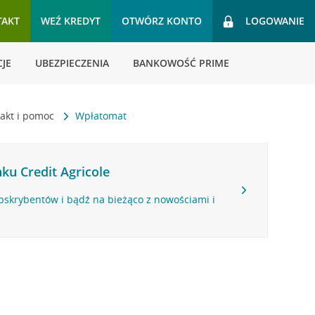
TAKT
WEŹ KREDYT
OTWÓRZ KONTO
LOGOWANIE
JE
UBEZPIECZENIA
BANKOWOŚĆ PRIME
akt i pomoc
Wpłatomat
ku Credit Agricole
bskrybentów i bądź na bieżąco z nowościami i